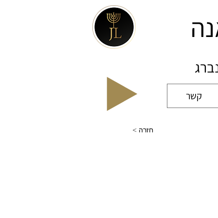
נה
נברג
קשר
< חזרה