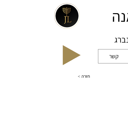
נה
נברג
קשר
< חזרה